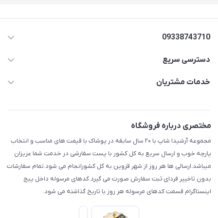
09338743710
دسترسی سریع
aminjamshidi0062@gmail.com
حساب کاربری
خدمات مشتریان
قزوین.خیابان باغ دبیر .نرسیده به آتشنشانی.پوشاک آرشیدا
مجله فروشگاه
قوانین و مقررات
لیست محصولات
حریم خصوصی
مختصری درباره فروشگاه
درباره ما
راهنما
مجموعه آرشیدا شاپ با ۲۰ سال سابقه در پوشاک با قیمت های مناسب و انتخاب
تماس با ما
پارچه خوب و ارسال سریع به کل کشور با پست سفارشی در خدمت شما عزیزان
میباشد.ارسالی ها هر روز از شهر قزوین به کل کشورانجام می شود.تمام سفارشات
بدون تاخییر فردای ثبت سفارش صورت می گیرد.کدهای مرسوله داخل پیج
اینستاگرام قسمت کدهای مرسوله هر روز با تاریخ گذاشته می شود.