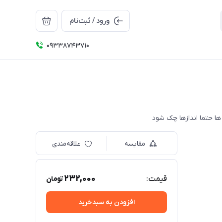
ورود / ثبت‌نام
09338743710
مقایسه
علاقه‌مندی
232,000
قیمت:
تومان
افزودن به سبدخرید