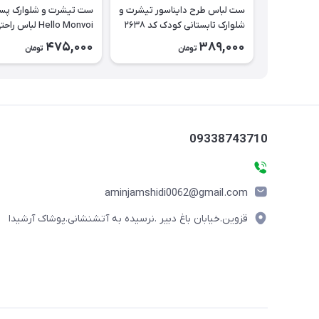
ست لباس طرح دایناسور تیشرت و
ست تیشرت و شلوارک پسر
شلوارک تابستانی کودک کد ۲۶۳۸
Hello Monvoi لباس را
بچه‌گانه نخی کد ۲۶۲۹
475,000
389,000
تومان
تومان
09338743710
aminjamshidi0062@gmail.com
قزوین.خیابان باغ دبیر .نرسیده به آتشنشانی.پوشاک آرشیدا