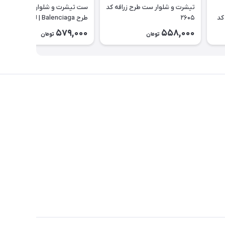
تیشرت و شلوار ست طرح زرافه کد
ست تیشرت و شلوارک بچه گانه
کد
۲۶۰۵
طرح Balenciaga | لباس راحتی
تابستانی کودک کد ۲۶۰۰
579,000
558,000
تومان
تومان