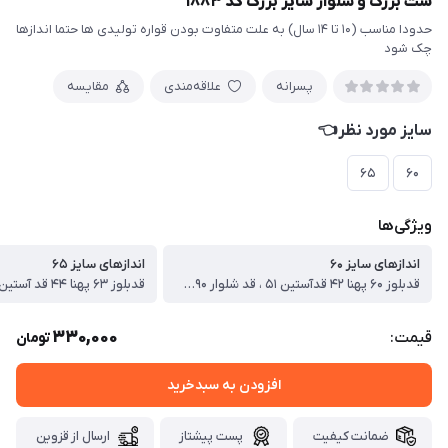
ست بزرگ و شلوار سایز بزرگ کد ۱۸۸۳
حدودا مناسب (۱۰ تا ۱۴ سال) به علت متفاوت بودن قواره تولیدی ها حتما اندازها
چک شود
پسرانه
علاقه‌مندی
مقایسه
سایز مورد نظر👈
۶۵
۶۰
ویژگی‌ها
اندازهای سایز ۶۰
اندازهای سایز ۶۵
قدبلوز ۶۰ پهنا ۴۲ قدآستین ۵۱ ، قد شلوار ۹۰ سانت
330,000
قیمت:
تومان
افزودن به سبدخرید
ضمانت کیفیت
پست پیشتاز
ارسال از قزوین