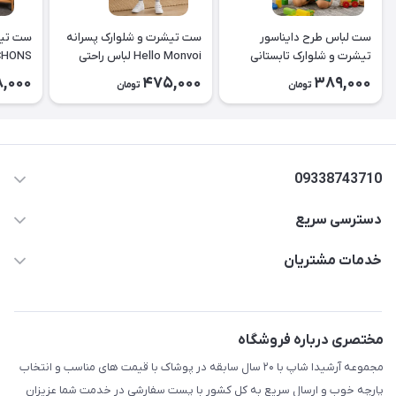
ست لباس طرح دایناسور
ست تیشرت و شلوارک پسرانه
ست تیش
تیشرت و شلوارک تابستانی
Hello Monvoi لباس راحتی
CHONS کد ۲۶
کودک کد ۲۶۳۸
بچه‌گانه نخی کد ۲۶۲۹
8,000
475,000
389,000
تومان
تومان
09338743710
دسترسی سریع
aminjamshidi0062@gmail.com
حساب کاربری
خدمات مشتریان
قزوین.خیابان باغ دبیر .نرسیده به آتشنشانی.پوشاک آرشیدا
مجله فروشگاه
قوانین و مقررات
لیست محصولات
حریم خصوصی
مختصری درباره فروشگاه
درباره ما
راهنما
مجموعه آرشیدا شاپ با ۲۰ سال سابقه در پوشاک با قیمت های مناسب و انتخاب
تماس با ما
پارچه خوب و ارسال سریع به کل کشور با پست سفارشی در خدمت شما عزیزان