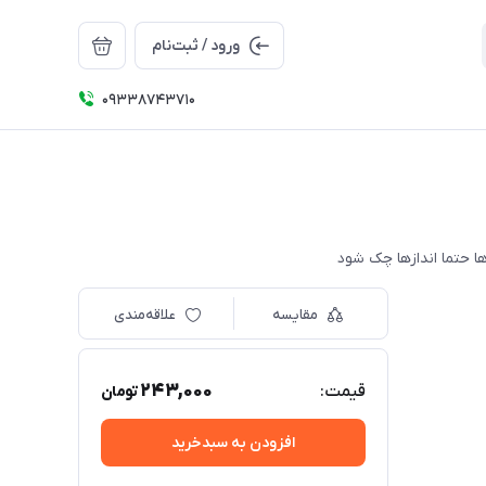
ورود / ثبت‌نام
09338743710
مقایسه
علاقه‌مندی
243,000
قیمت:
تومان
افزودن به سبدخرید