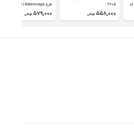
کد
۲۶۰۵
طرح Balenciaga | لباس راحتی
تابستانی کودک کد ۲۶۰۰
579,000
558,000
تومان
تومان