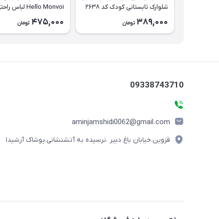
شلوارک تابستانی کودک کد ۲۶۳۸
Hello Monvoi لباس را
بچه‌گانه نخی کد ۲۶۲۹
475,000
389,000
تومان
تومان
09338743710
aminjamshidi0062@gmail.com
قزوین.خیابان باغ دبیر .نرسیده به آتشنشانی.پوشاک آرشیدا