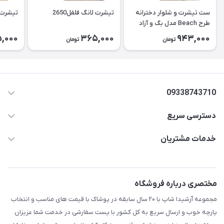
ست تیشرت و شلوار دخترانه
تیشرت لانگ فلفل2650
تیشرت لا
طرح Beach مدل بگ و آزاد
۲۶۵۱
,000
365,000
943,000
تومان
تومان
09338743710
دسترسی سریع
aminjamshidi0062@gmail.com
حساب کاربری
خدمات مشتریان
قزوین.خیابان باغ دبیر .نرسیده به آتشنشانی.پوشاک آرشیدا
مجله فروشگاه
قوانین و مقررات
لیست محصولات
حریم خصوصی
مختصری درباره فروشگاه
درباره ما
راهنما
مجموعه آرشیدا شاپ با ۲۰ سال سابقه در پوشاک با قیمت های مناسب و انتخاب
تماس با ما
پارچه خوب و ارسال سریع به کل کشور با پست سفارشی در خدمت شما عزیزان