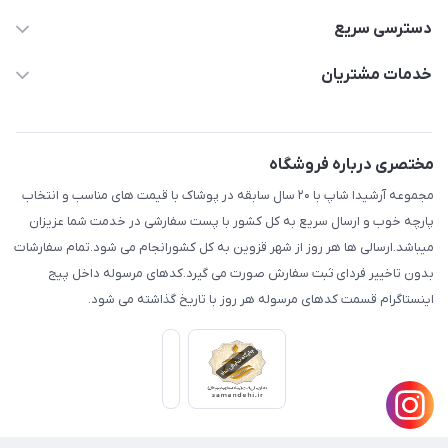
دسترسی سریع
aminjamshidi0062@gmail.com
حساب کاربری
خدمات مشتریان
قزوین.خیابان باغ دبیر .نرسیده به آتشنشانی.پوشاک آرشیدا
مجله فروشگاه
قوانین و مقررات
لیست محصولات
حریم خصوصی
مختصری درباره فروشگاه
درباره ما
راهنما
مجموعه آرشیدا شاپ با ۲۰ سال سابقه در پوشاک با قیمت های مناسب و انتخاب
تماس با ما
پارچه خوب و ارسال سریع به کل کشور با پست سفارشی در خدمت شما عزیزان
میباشد.ارسالی ها هر روز از شهر قزوین به کل کشورانجام می شود.تمام سفارشات
بدون تاخییر فردای ثبت سفارش صورت می گیرد.کدهای مرسوله داخل پیج
اینستاگرام قسمت کدهای مرسوله هر روز با تاریخ گذاشته می شود.