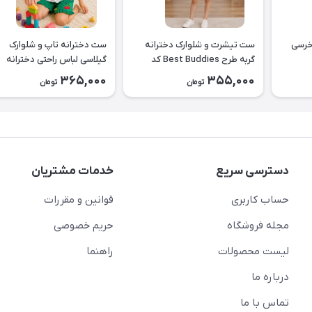
خرسی
ست تیشرت و شلوارک دخترانه
ست دخترانه تاپ و شلوارک
گربه طرح Best Buddies کد
گیلاسی لباس راحتی دخترانه
۲۶۴۴
کد2643
365,000
355,000
تومان
تومان
دسترسی سریع
خدمات مشتریان
حساب کاربری
قوانین و مقررات
مجله فروشگاه
حریم خصوصی
لیست محصولات
راهنما
درباره ما
تماس با ما