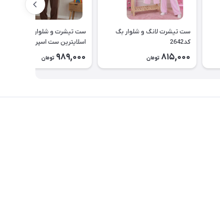
ست تیشرت لانگ و شلوار بگ
ست تیشرت و شلوار بگ دخترانه
کد2642
اسلایترین ست اسپرت نوجوان
طرح Slytherin کد ۲۶۳۹
989,000
815,000
تومان
تومان