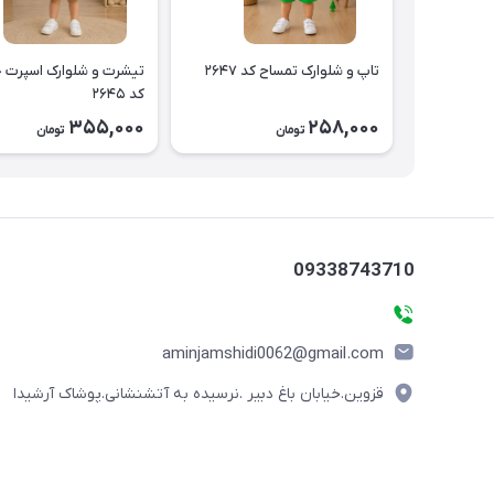
تاپ و شلوارک تمساح کد ۲۶۴۷
تیشرت و شلوارک اسپرت 
کد ۲۶۴۵
355,000
258,000
تومان
تومان
09338743710
aminjamshidi0062@gmail.com
قزوین.خیابان باغ دبیر .نرسیده به آتشنشانی.پوشاک آرشیدا