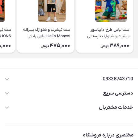
ست لباس طرح دایناسور
ست تیشرت و شلوارک پسرانه
ست تیش
تیشرت و شلوارک تابستانی
Hello Monvoi لباس راحتی
CHONS کد ۲۶
کودک کد ۲۶۳۸
بچه‌گانه نخی کد ۲۶۲۹
8,000
475,000
389,000
تومان
تومان
09338743710
دسترسی سریع
aminjamshidi0062@gmail.com
حساب کاربری
خدمات مشتریان
قزوین.خیابان باغ دبیر .نرسیده به آتشنشانی.پوشاک آرشیدا
مجله فروشگاه
قوانین و مقررات
لیست محصولات
حریم خصوصی
مختصری درباره فروشگاه
درباره ما