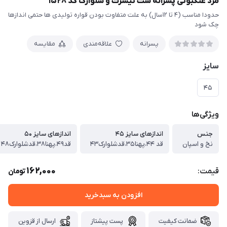
مرد عنکبوتی پسرانه ست تیشرت و شلوارک کد ۱۵۲۸
حدودا مناسب (۴ تا ۱۲سال) به علت متفاوت بودن قواره تولیدی ها حتمی اندازها
چک شود
پسرانه
علاقه‌مندی
مقایسه
سایز
۴۵
ویژگی‌ها
جنس
اندازهای سایز ۴۵
اندازهای سایز ۵۰
نخ و اسپان
قد ۴۴،پهنا۳۵،قدشلوارک۴۳
قد۴۹،پهنا۳۸،قدشلوارک۴۸
162,000
قیمت:
تومان
افزودن به سبدخرید
ضمانت کیفیت
پست پیشتاز
ارسال از قزوین