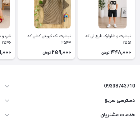
تیشرت و شلوارک طرح لی کد
تیشرت تک کبریتی کشی کد
تاپ و ش
۲۵۴۶
۲۵۴۷
۲۵۵۱
,000
259,000
448,000
تومان
تومان
09338743710
دسترسی سریع
aminjamshidi0062@gmail.com
حساب کاربری
خدمات مشتریان
قزوین.خیابان باغ دبیر .نرسیده به آتشنشانی.پوشاک آرشیدا
مجله فروشگاه
قوانین و مقررات
لیست محصولات
حریم خصوصی