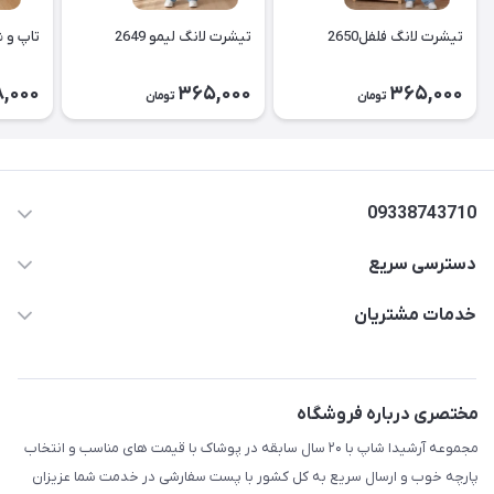
تیشرت لانگ فلفل2650
تیشرت لانگ لیمو 2649
تاپ و شل
,000
365,000
365,000
تومان
تومان
09338743710
دسترسی سریع
aminjamshidi0062@gmail.com
حساب کاربری
خدمات مشتریان
قزوین.خیابان باغ دبیر .نرسیده به آتشنشانی.پوشاک آرشیدا
مجله فروشگاه
قوانین و مقررات
لیست محصولات
حریم خصوصی
مختصری درباره فروشگاه
درباره ما
راهنما
مجموعه آرشیدا شاپ با ۲۰ سال سابقه در پوشاک با قیمت های مناسب و انتخاب
تماس با ما
پارچه خوب و ارسال سریع به کل کشور با پست سفارشی در خدمت شما عزیزان